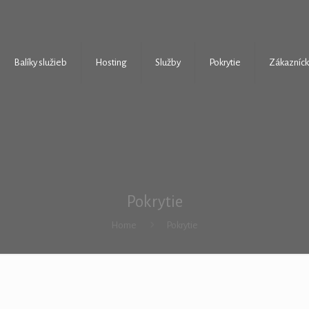
Balíky služieb
Hosting
Služby
Pokrytie
Zákazníck
Pokrytie
Home
Pokrytie