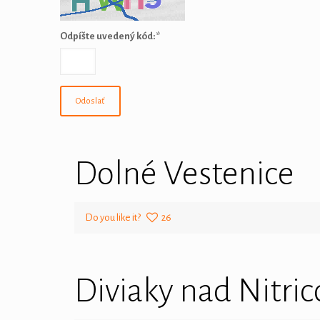
Odpíšte uvedený kód:
*
Dolné Vestenice
Do you like it?
26
Diviaky nad Nitri