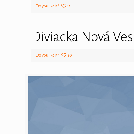
Do you like it?
11
Diviacka Nová Ves
Do you like it?
20