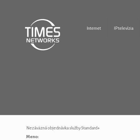
Internet
IP televízia
Nezáväzná objednávka služby Standard+
Meno: