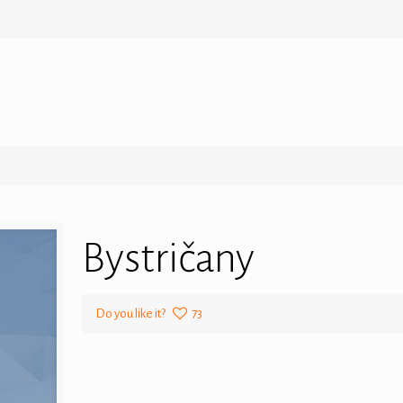
Bystričany
Do you like it?
73