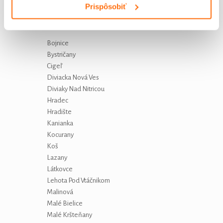
Prispôsobiť
Standard+ je dostupné v lokalitách
Bojnice
Bystričany
Cigeľ
Diviacka Nová Ves
Diviaky Nad Nitricou
Hradec
Hradište
Kanianka
Kocurany
Koš
Lazany
Látkovce
Lehota Pod Vtáčnikom
Malinová
Malé Bielice
Malé Kršteňany