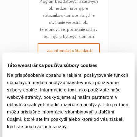
Program bez dátových a časových
obmedzení určený pre
zákazníkov, ktorí ocenia rýchle
otváranie webstránok,
telefonovanie, počúvanie rádia v
rodinných a bytových domoch.
viac informácií o Standard+
Táto webstránka používa súbory cookies
Na prispôsobenie obsahu a reklám, poskytovanie funkcií
Nezáväzná objednávka služby Standard+
sociálnych médií a analýzu návštevnosti používame
Meno:
súbory cookie. Informácie o tom, ako používate naše
webové stránky, poskytujeme aj našim partnerom v
oblasti sociálnych médií, inzercie a analýzy. Títo partneri
Email:
*
môžu príslušné informácie skombinovať s ďalšími
údajmi, ktoré ste im poskytli alebo ktoré od vás získali,
keď ste používali ich služby.
Telefón:
*