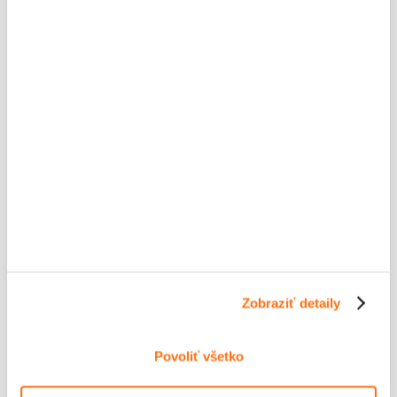
Adresa
*
Poznámky:
Odpíšte uvedený kód:
*
Zobraziť detaily
Povoliť všetko