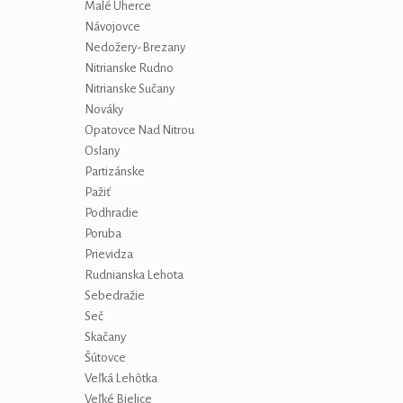
Malé Uherce
Návojovce
Nedožery-Brezany
Nitrianske Rudno
Nitrianske Sučany
Nováky
Opatovce Nad Nitrou
Oslany
Partizánske
Pažiť
Podhradie
Poruba
Prievidza
Rudnianska Lehota
Sebedražie
Seč
Skačany
Šútovce
Veľká Lehôtka
Veľké Bielice