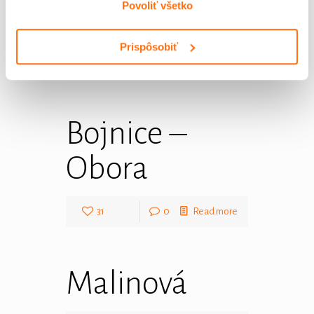
Povoliť všetko
Podhradie
Prispôsobiť
94
0
Read more
Bojnice –
Obora
31
0
Read more
Malinová