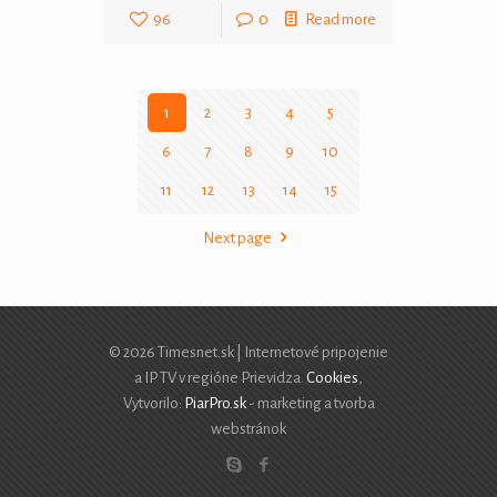
96
0
Read more
1
2
3
4
5
6
7
8
9
10
11
12
13
14
15
Next page
© 2026 Timesnet.sk | Internetové pripojenie
a IP TV v regióne Prievidza.
Cookies
,
Vytvorilo:
PiarPro.sk
- marketing a tvorba
webstránok