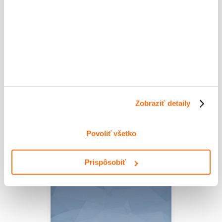
Prievidza –
Veľká
Lehôtka
Zobraziť detaily
82
0
Read more
Povoliť všetko
Prispôsobiť