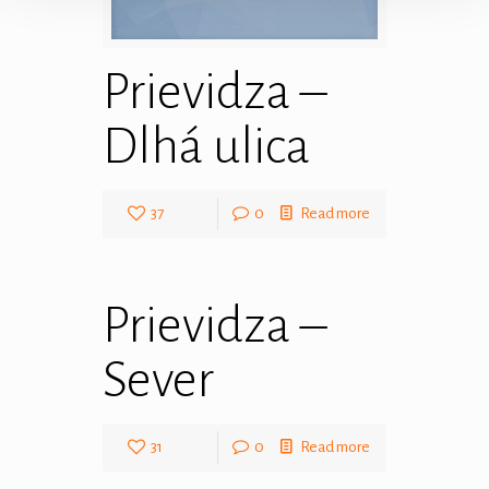
Prievidza –
Dlhá ulica
37
0
Read more
Prievidza –
Sever
31
0
Read more