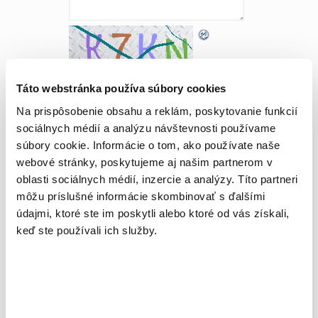
Odpíšte uvedený kód:
*
Táto webstránka používa súbory cookies
Na prispôsobenie obsahu a reklám, poskytovanie funkcií
sociálnych médií a analýzu návštevnosti používame
súbory cookie. Informácie o tom, ako používate naše
webové stránky, poskytujeme aj našim partnerom v
oblasti sociálnych médií, inzercie a analýzy. Títo partneri
môžu príslušné informácie skombinovať s ďalšími
Prievidza –
údajmi, ktoré ste im poskytli alebo ktoré od vás získali,
keď ste používali ich služby.
Hradec
76
0
Read more