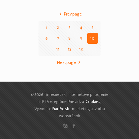
Prev page
1
2
3
4
5
6
7
8
9
10
11
12
13
Next page
© 2026 Timesnet.sk | Internetové pripojenie
a IP TV v regióne Prievidza.
Cookies
,
Vytvorilo:
PiarPro.sk
- marketing a tvorba
webstránok