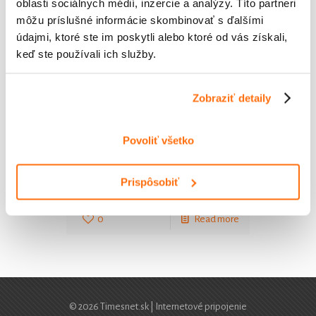
oblasti sociálnych médií, inzercie a analýzy. Títo partneri
môžu príslušné informácie skombinovať s ďalšími
údajmi, ktoré ste im poskytli alebo ktoré od vás získali,
keď ste používali ich služby.
Zobraziť detaily
Povoliť všetko
Webmaster 2
Prispôsobiť
0
Read more
© 2026 Timesnet.sk | Internetové pripojenie