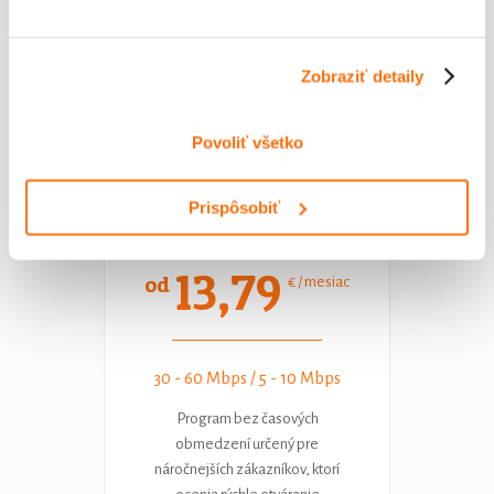
otváranie webstránok,
telefonovanie, počúvanie rádia v
rodinných a bytových domoch.
Zobraziť detaily
viac informácií o Standard+
Povoliť všetko
Prispôsobiť
LTU
13,79
od
€ / mesiac
30 - 60 Mbps / 5 - 10 Mbps
Program bez časových
obmedzení určený pre
náročnejších zákazníkov, ktorí