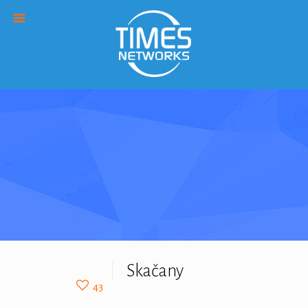
Skačany
43