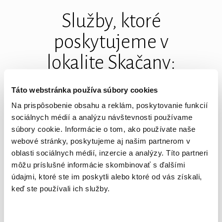
Služby, ktoré
poskytujeme v
lokalite Skačany:
Táto webstránka používa súbory cookies
Standard+
Na prispôsobenie obsahu a reklám, poskytovanie funkcií
sociálnych médií a analýzu návštevnosti používame
9,99
súbory cookie. Informácie o tom, ako používate naše
od
€ / mesiac
webové stránky, poskytujeme aj našim partnerom v
oblasti sociálnych médií, inzercie a analýzy. Títo partneri
môžu príslušné informácie skombinovať s ďalšími
15 - 25 Mbps / 3 - 6 Mbps
údajmi, ktoré ste im poskytli alebo ktoré od vás získali,
keď ste používali ich služby.
Program bez dátových a časových
obmedzení určený pre
zákazníkov, ktorí ocenia rýchle