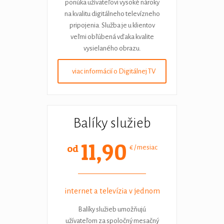
ponúka užívateľovi vysoké nároky
na kvalitu digitálneho televízneho
pripojenia. Služba je u klientov
veľmi obľúbená vďaka kvalite
vysielaného obrazu.
viac informácií o Digitálnej TV
Balíky služieb
11,90
od
€ / mesiac
internet a televízia v jednom
Balíky služieb umožňujú
užívateľom za spoločný mesačný