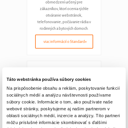
obmedzení určený pre
zákazníkov, ktorí ocenia rýchle
otváranie webstránok,
telefonovanie, počúvanie rádia v
rodinných a bytových domoch.
viac informácií o Standard+
LTU
Táto webstránka používa súbory cookies
13,79
od
€ / mesiac
Na prispôsobenie obsahu a reklám, poskytovanie funkcií
sociálnych médií a analýzu návštevnosti používame
súbory cookie. Informácie o tom, ako používate naše
webové stránky, poskytujeme aj našim partnerom v
30 - 60 Mbps / 5 - 10 Mbps
oblasti sociálnych médií, inzercie a analýzy. Títo partneri
Program bez časových
môžu príslušné informácie skombinovať s ďalšími
obmedzení určený pre