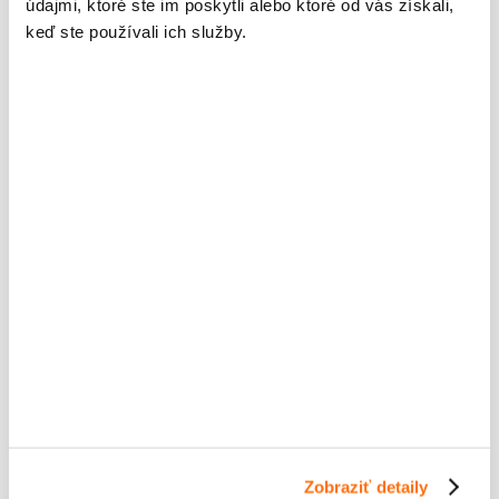
údajmi, ktoré ste im poskytli alebo ktoré od vás získali,
náročnejších zákazníkov, ktorí
keď ste používali ich služby.
ocenia rýchle otváranie
webstránok, telefonovanie,
videohovory.
viac informácií o LTU
Fiber+
6,99
od
€ / mesiac
10 - 300 Mbps / 1 - 30 Mbps
Najmodernejšia FTTH technológia
ponúka užívateľovi vysoké nároky
Zobraziť detaily