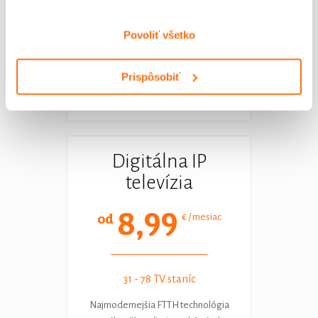
na kvalitu internetového
pripojenia, ako aj rýchle
Povoliť všetko
sťahovanie objemných súborov,
live stream a pod.
Prispôsobiť
viac informácií o Fiber+
Digitálna IP
televízia
8,99
od
€ / mesiac
31 - 78 TV staníc
Najmodernejšia FTTH technológia